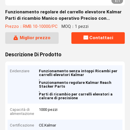
1
/
1
Funzionamento regolare del carrello elevatore Kalmar
Parti di ricambio Manico operativo Preciso con
tecnologia stabile
Prezzo：RMB 10-10000/PC
MOQ：1 pezzi
Miglior prezzo
Contattaci
Descrizione Di Prodotto
Evidenziare
Funzionamento senza intoppi Ricambi per
carrelli elevatori Kalmar
,
Funzionamento regolare Kalmar Reach
Stacker Parts
,
Parti di ricambio per carrelli elevatori a
calcare di precisione
Capacità di
1000 pezzi
alimentazione
Certificazione
CE.Kalmar