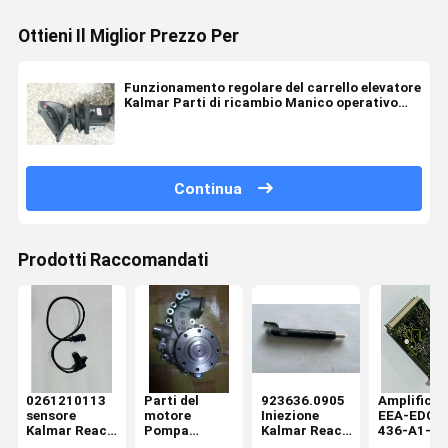
Ottieni Il Miglior Prezzo Per
Funzionamento regolare del carrello elevatore
Kalmar Parti di ricambio Manico operativo
Preciso con tecnologia stabile
Continua
Prodotti Raccomandati
0261210113
Parti del
923636.0905
Amplificat
sensore
motore
Iniezione
EEA-EDC-
Kalmar Reach
Pompa
Kalmar Reach
436-A1-32
Stacker Parti
d'acqua
Stacker Parts
Kalmar Re