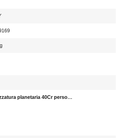
Y
9169
g
Attrezzatura planetaria 40Cr personalizzabile