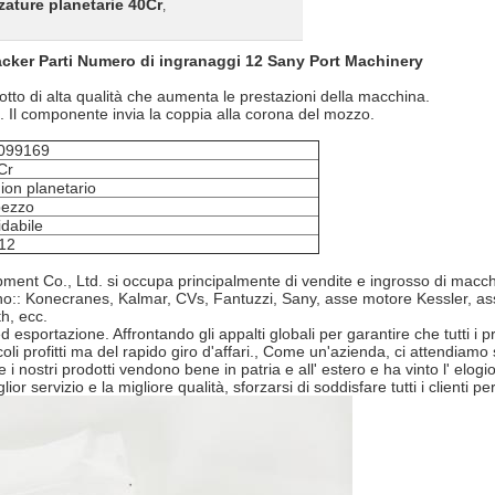
zzature planetarie 40Cr
,
cker Parti Numero di ingranaggi 12 Sany Port Machinery
tto di alta qualità che aumenta le prestazioni della macchina.
. Il componente invia la coppia alla corona del mozzo.
099169
Cr
ion planetario
pezzo
idabile
12
ent Co., Ltd. si occupa principalmente di vendite e ingrosso di macchina
ono:: Konecranes, Kalmar, CVs, Fantuzzi, Sany, asse motore Kessler, asse
h, ecc.
d esportazione. Affrontando gli appalti globali per garantire che tutti i 
i profitti ma del rapido giro d'affari., Come un'azienda, ci attendiamo sem
 i nostri prodotti vendono bene in patria e all' estero e ha vinto l' elogi
lior servizio e la migliore qualità, sforzarsi di soddisfare tutti i clienti 