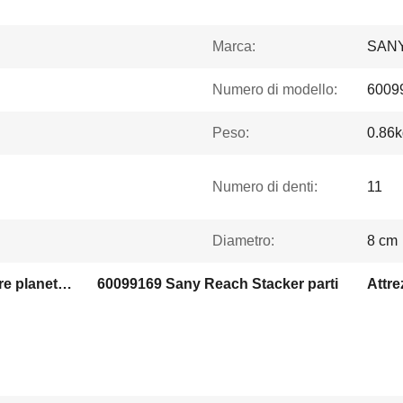
Marca:
SAN
Numero di modello:
6009
Peso:
0.86k
Numero di denti:
11
Diametro:
8 cm
60099169 40Cr attrezzature planetarie
60099169 Sany Reach Stacker parti