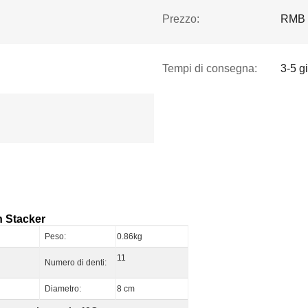
Prezzo:
RMB 
Tempi di consegna:
3-5 gi
h Stacker
Peso:
0.86kg
11
Numero di denti:
Diametro:
8 cm