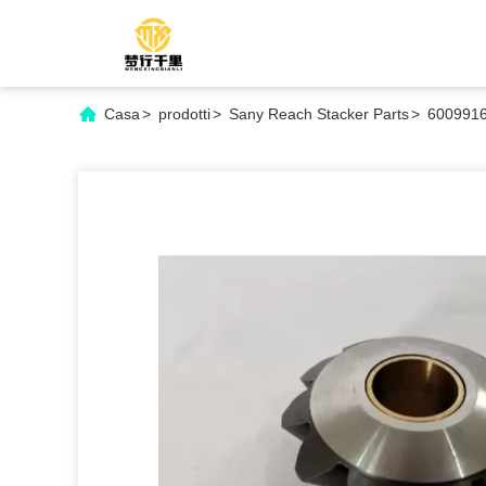
Casa
>
prodotti
>
Sany Reach Stacker Parts
>
60099169