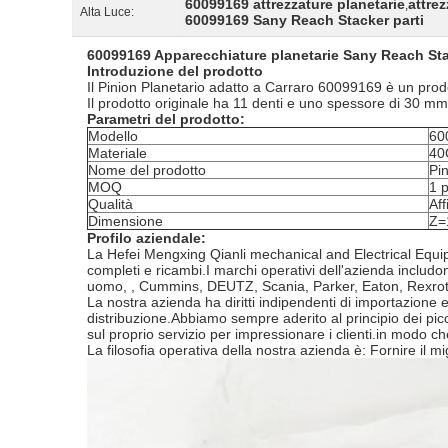
60099169 attrezzature planetarie
attre
,
Alta Luce:
60099169 Sany Reach Stacker parti
60099169 Apparecchiature planetarie Sany Reach Sta
Introduzione del prodotto
Il Pinion Planetario adatto a Carraro 60099169 è un prodo
Il prodotto originale ha 11 denti e uno spessore di 30 mm
Parametri del prodotto:
Modello
60
Materiale
40
Nome del prodotto
Pin
MOQ
1 
Qualità
Aff
Dimensione
Z=
Profilo aziendale:
La Hefei Mengxing Qianli mechanical and Electrical Equipm
completi e ricambi.I marchi operativi dell'azienda includ
uomo, , Cummins, DEUTZ, Scania, Parker, Eaton, Rexrot
La nostra azienda ha diritti indipendenti di importazione e
distribuzione.Abbiamo sempre aderito al principio dei piccol
sul proprio servizio per impressionare i clienti.in modo che
La filosofia operativa della nostra azienda è: Fornire il mig