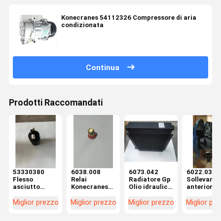
Konecranes 54112326 Compressore di aria
condizionata
Continua
Prodotti Raccomandati
53330380
6038.008
6073.042
6022.037
Flesso
Relai
Radiatore Gp
Sollevame
asciutto
Konecranes
Olio idraulico
anteriore
versatile
raggiungono
Konecranes
Pompa
Konecranes
parti stacker
raggiungono
idraulica
Miglior prezzo
Miglior prezzo
Miglior prezzo
Miglior pr
Camion
con design
le parti di
Efficienza
elevatore
compatto CE
imballaggio
energetica