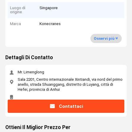
Luogo di
Singapore
origine
Marca
Konecranes
Osservi più
Dettagli Di Contatto
Mr. Limenglong
Sala 2201, Centro internazionale Xintiandi, via nord del primo
anello, strada Shuanggang, distretto di Luyang, città di
Hefei, provincia di Anhui
Contattaci
Ottieni Il Miglior Prezzo Per