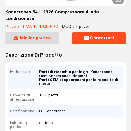
2
/
3
Konecranes 54112326 Compressore di aria
condizionata
Prezzo：RMB 10-10000/PC
MOQ：1 pezzi
Miglior prezzo
Contattaci
Descrizione Di Prodotto
Evidenziare
,
Parti di ricambio per le gru Konecranes
,
Oem Konecranes Ricambi
Parti OEM di apparecchi per la raccolta di
merci
Capacità di
1000 pezzi
alimentazione
Certificazione
CE.Konecranes
Imballaggi
cartone
particolari