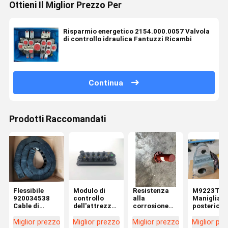
Ottieni Il Miglior Prezzo Per
Risparmio energetico 2154.000.0057 Valvola
di controllo idraulica Fantuzzi Ricambi
Continua
Prodotti Raccomandati
Flessibile
Modulo di
Resistenza
M9223T
920034538
controllo
alla
Maniglia
Cable di
dell'attrezzatura
corrosione
posteriore 
espansione
metallica
M3554T
sterzo OE
della catena
Fantuzzi
Albero a
utilizzata 
Miglior prezzo
Miglior prezzo
Miglior prezzo
Miglior pr