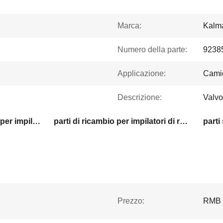
Marca:
Kalma
Numero della parte:
9238
Applicazione:
Camio
Descrizione:
Valvo
parti di ricambio durevoli per impilatori a portata
parti di ricambio per impilatori di raggi di alta precisione
parti
Prezzo:
RMB 