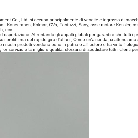
ent Co., Ltd. si occupa principalmente di vendite e ingrosso di macchina
ono:: Konecranes, Kalmar, CVs, Fantuzzi, Sany, asse motore Kessler, asse
h, ecc.
d esportazione. Affrontando gli appalti globali per garantire che tutti i 
i profitti ma del rapido giro d'affari., Come un'azienda, ci attendiamo sem
 i nostri prodotti vendono bene in patria e all' estero e ha vinto l' elogi
lior servizio e la migliore qualità, sforzarsi di soddisfare tutti i clienti 