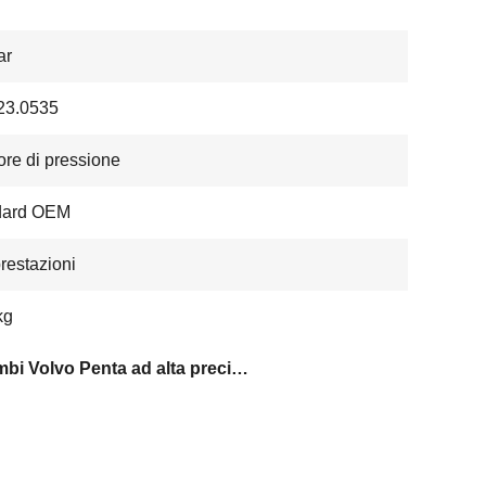
ar
23.0535
re di pressione
dard OEM
prestazioni
kg
Ricambi Volvo Penta ad alta precisione