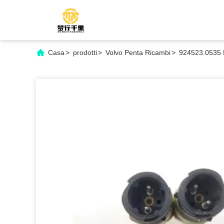
Casa
>
prodotti
>
Volvo Penta Ricambi
>
924523.0535 P