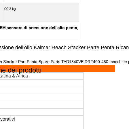
00,3 kg
OEM
sensore di pressione dell'olio penta
,
,
ssione dell'olio Kalmar Reach Stacker Parte Penta R
ch Stacker Part Penta Spare Parts TAD1340VE DRF400-450.macchine por
e dei prodotti
atina & Africa
vorativi