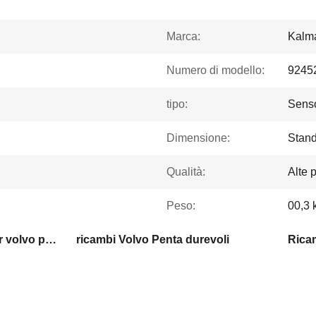
Marca:
Kalm
Numero di modello:
9245
tipo:
Senso
Dimensione:
Stan
Qualità:
Alte 
Peso:
00,3 
parti di alta precisione per volvo penta
ricambi Volvo Penta durevoli