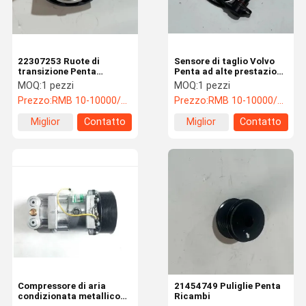
22307253 Ruote di
Sensore di taglio Volvo
transizione Penta
Penta ad alte prestazioni
Ricambi con costruzione
migliorato efficienza del
MOQ:
1 pezzi
MOQ:
1 pezzi
durevole
combustibile
Prezzo:
RMB 10-10000/PC
Prezzo:
RMB 10-10000/PC
Miglior
Contatto
Miglior
Contatto
prezzo
prezzo
Casa.
Prodotti
Video
Su Di Noi
Compressore di aria
21454749 Puliglie Penta
condizionata metallico
Ricambi