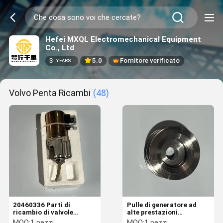
Hefei MXQL Electromechanical Equipment
Co., Ltd
3
5.0
Fornitore verificato
YEARS
Volvo Penta Ricambi
(48)
20460336 Parti di
Pulle di generatore ad
ricambio di valvole
alte prestazioni
solenoidi resistenti alla
20783944 con
MOQ:
1 pezzi
MOQ:
1 pezzi