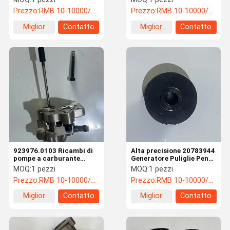
pressione di fiamma
funzionamento regolare
Prezzo:
RMB 10-10000/PC
Prezzo:
RMB 10-10000/PC
Miglior
Contatto
Miglior
Contatto
prezzo
prezzo
923976.0103 Ricambi di
Alta precisione 20783944
pompe a carburante
Generatore Puliglie Penta
Penta con design
Ricambi Facile
MOQ:
1 pezzi
MOQ:
1 pezzi
ecologico
installazione
Prezzo:
RMB 10-10000/PC
Prezzo:
RMB 10-10000/PC
Miglior
Contatto
Miglior
Contatto
prezzo
prezzo