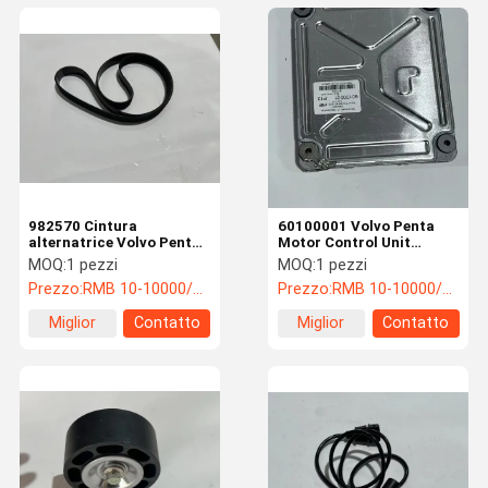
982570 Cintura
60100001 Volvo Penta
alternatrice Volvo Penta
Motor Control Unit
di sicurezza con facile
Efficienza energetica
MOQ:
1 pezzi
MOQ:
1 pezzi
installazione
avanzata
Prezzo:
RMB 10-10000/PC
Prezzo:
RMB 10-10000/PC
Miglior
Contatto
Miglior
Contatto
prezzo
prezzo