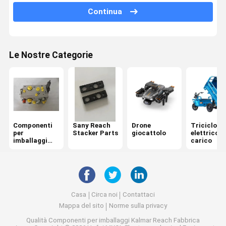
Continua
Parti di ricambio per le gru
Ricambi Fantuzzi
Le Nostre Categorie
CVS Ferrari Reach Stacker Parts
Parti di impiallacciatori Hyster Reach
Volvo Penta Ricambi
Componenti
Sany Reach
Drone
Triciclo
Parti del motore CUMMINS
per
Stacker Parts
giocattolo
elettrico d
imballaggi
carico
Parti di motori Scania
Kalmar Reach
Parti per assi Kessler
Parti di asse Rockwell
Casa
Circa noi
Contattaci
Mappa del sito
Norme sulla privacy
Parti di ricambio per diffusori di alberi
Qualità
Componenti per imballaggi Kalmar Reach
Fabbrica