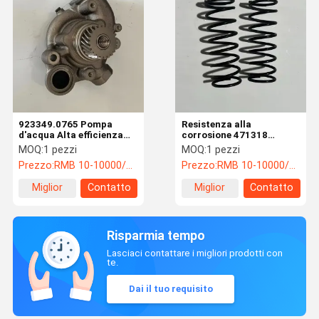
923349.0765 Pompa
Resistenza alla
d'acqua Alta efficienza
corrosione 471318
Penta Ricambi per
Primavera Penta Ricambi
MOQ:
1 pezzi
MOQ:
1 pezzi
applicazioni versatili
Elastici OEM
Prezzo:
RMB 10-10000/PC
Prezzo:
RMB 10-10000/PC
Miglior
Contatto
Miglior
Contatto
prezzo
prezzo
Risparmia tempo
Lasciaci contattare i migliori prodotti con
te.
Dai il tuo requisito