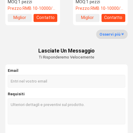
82436934
MOQ:
1 pezzi
MOQ:
1 pezzi
Prezzo:
RMB 10-10000/PC
Prezzo:
RMB 10-10000/PC
Visita Alla
Controllo Di
Contattaci
Notizie
Miglior
Contatto
Miglior
Contatto
Fabbrica
Qualità
prezzo
prezzo
Osservi più
Lasciate Un Messaggio
Casi
Richiedere
Ti Risponderemo Velocemente
Un
Preventivo
Email
Componenti per imballaggi Kalmar Reach
Requisiti
Sany Reach Stacker Parts
Drone giocattolo
Triciclo elettrico del carico
Linde Reach Stacker Parts