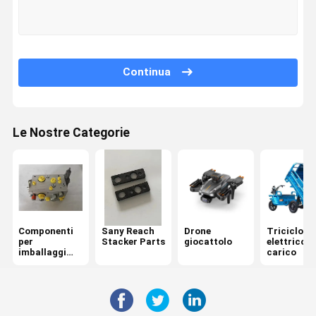
Visita Alla
Controllo Di
Contattaci
Notizie
Fabbrica
Qualità
Continua
Le Nostre Categorie
Casi
Richiedere
Un
Preventivo
Componenti per imballaggi Kalmar Reach
Sany Reach Stacker Parts
Componenti
Sany Reach
Drone
Triciclo
per
Stacker Parts
giocattolo
elettrico d
imballaggi
carico
Drone giocattolo
Kalmar Reach
Triciclo elettrico del carico
Linde Reach Stacker Parts