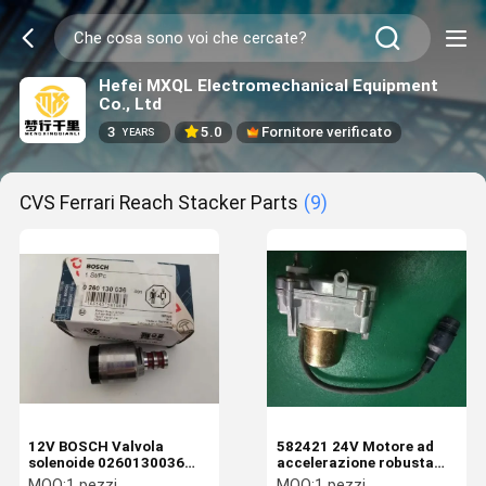
Hefei MXQL Electromechanical Equipment
Co., Ltd
3
5.0
Fornitore verificato
YEARS
CVS Ferrari Reach Stacker Parts
(9)
12V BOSCH Valvola
582421 24V Motore ad
solenoide 0260130036
accelerazione robusta
15TE17312 Costruzione
Cvs Ferrari Ricambi
MOQ:
1 pezzi
MOQ:
1 pezzi