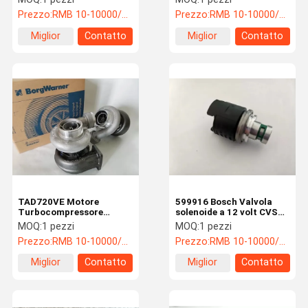
durevole
resistenti alla corrosione
Prezzo:
RMB 10-10000/PC
Prezzo:
RMB 10-10000/PC
Miglior
Contatto
Miglior
Contatto
prezzo
prezzo
TAD720VE Motore
599916 Bosch Valvola
Turbocompressore
solenoide a 12 volt CVS
582235 Reach Stacker
Ferrari Reach Stacker
MOQ:
1 pezzi
MOQ:
1 pezzi
Parti avanzate
Parti
Prezzo:
RMB 10-10000/PC
Prezzo:
RMB 10-10000/PC
Miglior
Contatto
Miglior
Contatto
prezzo
prezzo