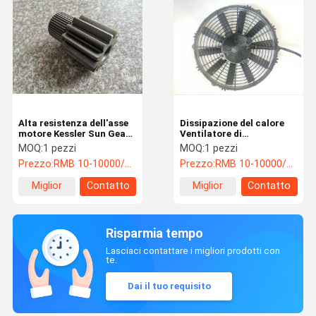
Alta resistenza dell'asse
Dissipazione del calore
motore Kessler Sun Gear
Ventilatore di
CVS Ferrari Reach
raffreddamento idraulico
MOQ:
1 pezzi
MOQ:
1 pezzi
Stacker Parts CE
CVS Ferrari Ricambi
Prezzo:
RMB 10-10000/PC
Prezzo:
RMB 10-10000/PC
Risparmio energetico
Miglior
Contatto
Miglior
Contatto
prezzo
prezzo
Risparmia tempo
Lasciaci contattare i migliori prodotti con
te.
Dai il tuo requisito