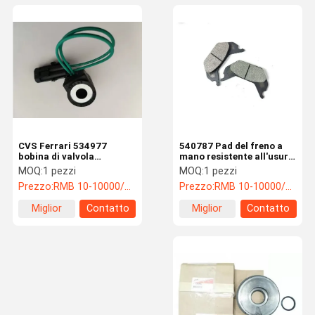
CVS Ferrari 534977
540787 Pad del freno a
bobina di valvola
mano resistente all'usura
solenoide di lunga durata
CVS Ferrari Reach
MOQ:
1 pezzi
MOQ:
1 pezzi
per la trasmissione
Stacker
Prezzo:
RMB 10-10000/PC
Prezzo:
RMB 10-10000/PC
Miglior
Contatto
Miglior
Contatto
prezzo
prezzo