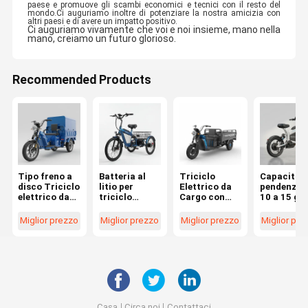
paese e promuove gli scambi economici e tecnici con il resto del
mondo.Ci auguriamo inoltre di potenziare la nostra amicizia con
altri paesi e di avere un impatto positivo.
Ci auguriamo vivamente che voi e noi insieme, mano nella
mano, creiamo un futuro glorioso.
Recommended Products
Tipo freno a
Batteria al
Triciclo
Capacità d
disco Triciclo
litio per
Elettrico da
pendenza 
elettrico da
triciclo
Cargo con
10 a 15 gra
carico con
elettrico con
Ammortizzat
Bicicletta
cilindrata da
motore
ore Anteriore
elettrica a
Miglior prezzo
Miglior prezzo
Miglior prezzo
Miglior pre
151 a 200 cc
brushless
e Freni
due ruote
e pneumatico
progettata
Idraulici,
progettat
a vuoto 450
con tipo di
Autonomia
per
10 Ideale per
freno a disco
Elettrica
affidabilità
servizi di
che fornisce
Pura di 65 Km
comfort e
consegna
potenza e
e Oltre per la
efficienza
urbana
sistema di
Logistica
energetica
frenatura
Urbana
Casa
Circa noi
Contattaci